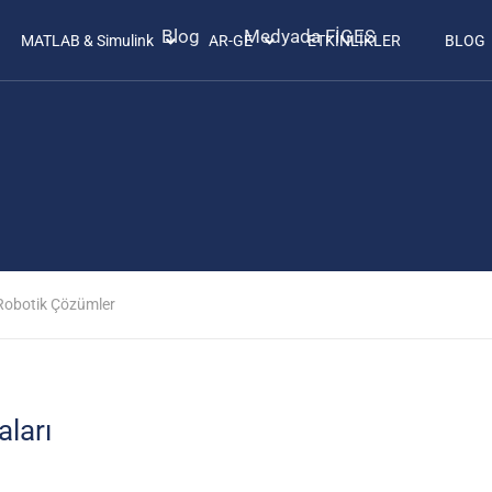
Blog
Medyada FİGES
MATLAB & Simulink
AR-GE
ETKİNLİKLER
BLOG
Robotik Çözümler
aları