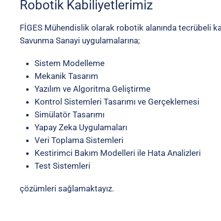
Robotik
Kabiliyetlerimiz
FİGES Mühendislik olarak robotik alanında tecrübeli 
Savunma Sanayi uygulamalarına;
S
istem
Modelleme
Mekanik
Tasarım
Yazılım
ve
Algoritma
Geliştirme
Kontrol
Sistemleri
Tasarımı
ve
Gerçeklemesi
S
imüla
tör
Tasarımı
Yapay
Zeka
Uygulamaları
Veri
Toplama
Sistemleri
Kestirimci
Bakım
Modelleri
ile
Hata
Analizleri
Test
Sistemleri
çözümler
i
s
ağlamaktayız
.