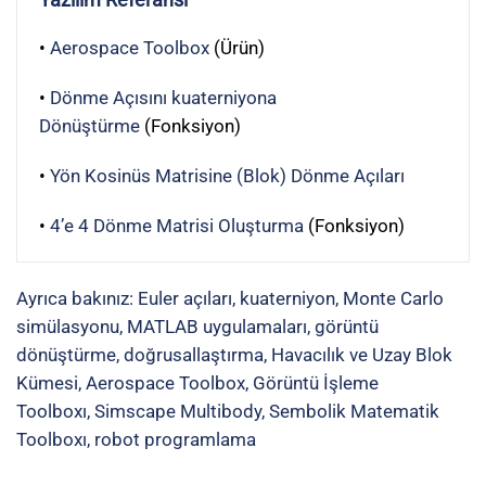
•
Aerospace Toolbox
(Ürün)
•
Dönme Açısını kuaterniyona
Dönüştürme
(Fonksiyon)
•
Yön Kosinüs Matrisine (Blok) Dönme Açıları
•
4’e 4 Dönme Matrisi Oluşturma
(Fonksiyon)
Ayrıca bakınız:
Euler açıları
,
kuaterniyon
,
Monte Carlo
simülasyonu
,
MATLAB uygulamaları
,
görüntü
dönüştürme
,
doğrusallaştırma
,
Havacılık ve Uzay Blok
Kümesi,
Aerospace Toolbox
,
Görüntü İşleme
Toolboxı
,
Simscape Multibody
,
Sembolik Matematik
Toolboxı
,
robot programlama