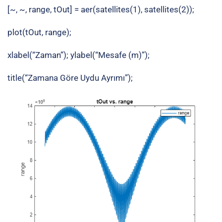
[~, ~, range, tOut] = aer(satellites(1), satellites(2));
plot(tOut, range);
xlabel(“Zaman”); ylabel(“Mesafe (m)”);
title(“Zamana Göre Uydu Ayrımı”);