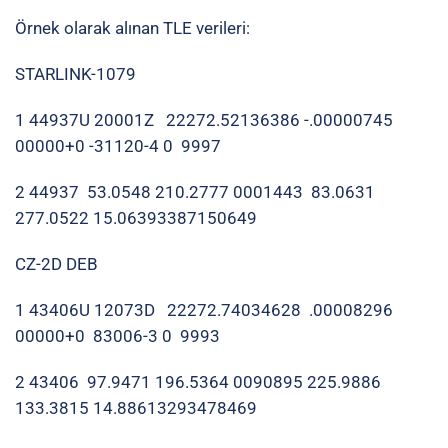
Örnek olarak alınan TLE verileri:
STARLINK-1079
1 44937U 20001Z 22272.52136386 -.00000745
00000+0 -31120-4 0 9997
2 44937 53.0548 210.2777 0001443 83.0631
277.0522 15.06393387150649
CZ-2D DEB
1 43406U 12073D 22272.74034628 .00008296
00000+0 83006-3 0 9993
2 43406 97.9471 196.5364 0090895 225.9886
133.3815 14.88613293478469