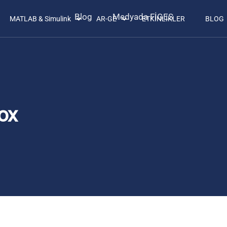
Blog
Medyada FİGES
MATLAB & Simulink
AR-GE
ETKİNLİKLER
BLOG
ox